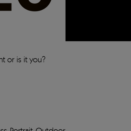
ent or is it you?
ess
Portrait
Outdoor