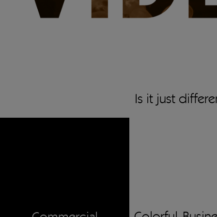
Is it just differ
Colorful
Busin