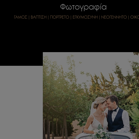
Φωτογραφία
ΓΑΜΟΣ
|
ΒΑΠΤΙΣΗ
|
ΠΟΡΤΡΕΤΟ
|
ΕΓΚΥΜΟΣΥΝΗ
|
ΝΕΟΓΕΝΝΗΤΟ
|
ΟΙΚ