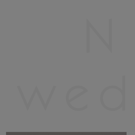
N
wed