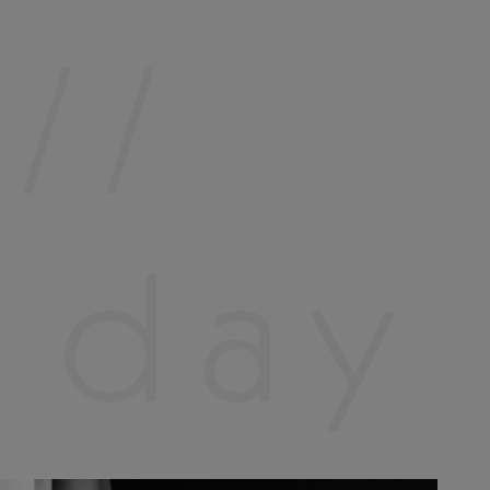
//
 day