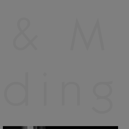
 & M 
ding