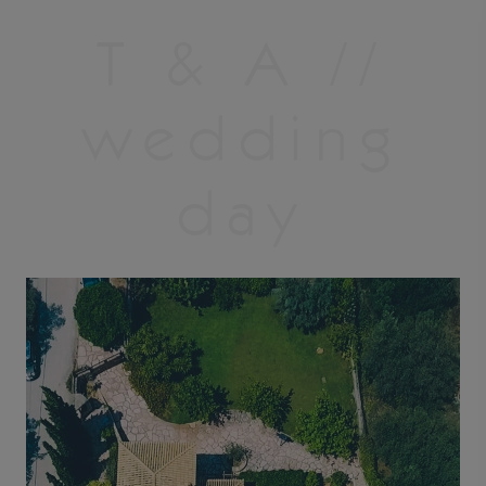
T & A //
wedding
day