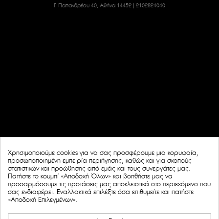
Γ. Παπανδρέου 40, Αθήνα 14452
|
2102824040
Χρησιμοποιούμε cookies για να σας προσφέρουμε μια κορυφαία,
προσωποποιημένη εμπειρία περιήγησης, καθώς και για σκοπούς
στατιστικών και προώθησης από εμάς και τους συνεργάτες μας.
Πατήστε το κουμπί «Αποδοχή Όλων» και βοηθήστε μας να
προσαρμόσουμε τις προτάσεις μας αποκλειστικά στο περιεχόμενο που
σας ενδιαφέρει. Eναλλακτικά επιλέξτε όσα επιθυμείτε και πατήστε
«Αποδοχή Επιλεγμένων».