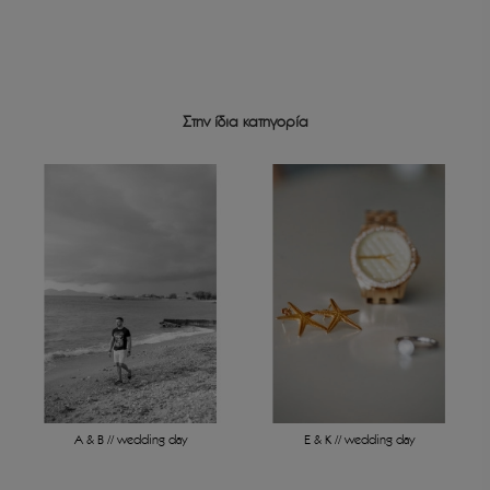
Στην ίδια κατηγορία
A & B // wedding day
E & K // wedding day